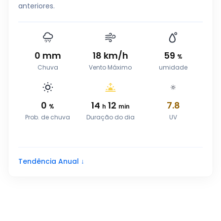
anteriores.
0
mm
18
km/h
59
%
Chuva
Vento Máximo
umidade
0
14
12
7.8
%
h
min
Prob. de chuva
Duração do dia
UV
Tendência Anual ↓