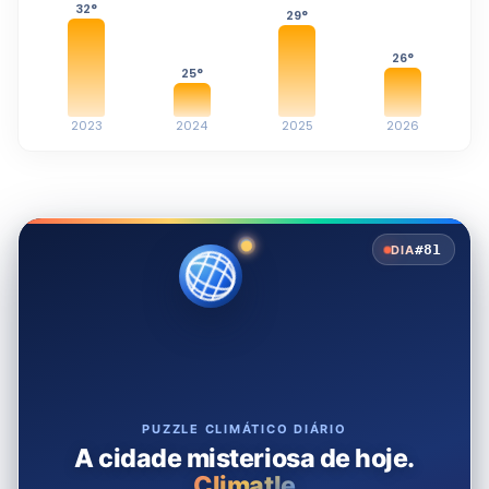
32
°
29
°
26
°
25
°
2023
2024
2025
2026
#81
DIA
PUZZLE CLIMÁTICO DIÁRIO
A cidade misteriosa de hoje.
Climatle