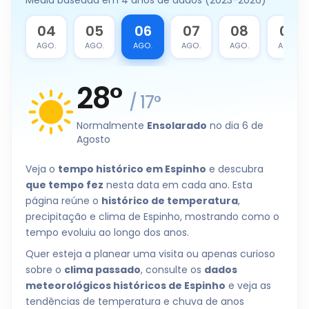
Média baseada em 4 anos de dados (2023-2026)
3
04
05
06
07
08
09
O.
AGO.
AGO.
AGO.
AGO.
AGO.
AGO.
28
°
/
17
°
Normalmente
Ensolarado
no dia 6 de
Agosto
Veja o
tempo histórico em Espinho
e descubra
que tempo fez
nesta data em cada ano. Esta
página reúne o
histórico de temperatura
,
precipitação e clima de Espinho, mostrando como o
tempo evoluiu ao longo dos anos.
Quer esteja a planear uma visita ou apenas curioso
sobre o
clima passado
, consulte os
dados
meteorológicos históricos de Espinho
e veja as
tendências de temperatura e chuva de anos