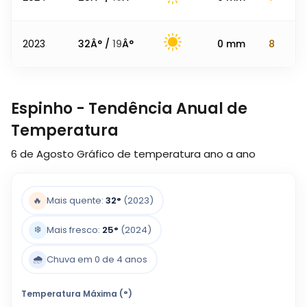
2023
32
Â° /
19
Â°
0
mm
8
Espinho - Tendência Anual de
Temperatura
6 de Agosto
Gráfico de temperatura ano a ano
🔥
Mais quente:
32
°
(2023)
❄️
Mais fresco:
25
°
(2024)
🌧️
Chuva em 0 de 4 anos
Temperatura Máxima (°)