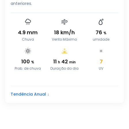
anteriores.
4.9
mm
18
km/h
76
%
Chuva
Vento Máximo
umidade
100
11
42
7
%
h
min
Prob. de chuva
Duração do dia
UV
Tendência Anual ↓