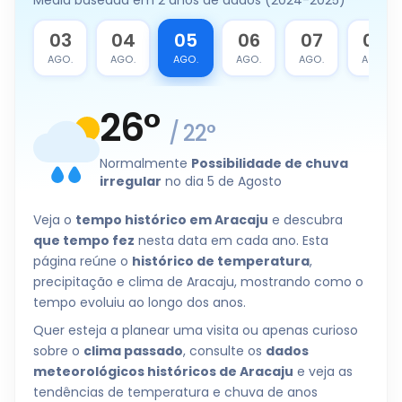
Média baseada em 2 anos de dados (2024-2025)
2
03
04
05
06
07
08
O.
AGO.
AGO.
AGO.
AGO.
AGO.
AGO.
26
°
/
22
°
Normalmente
Possibilidade de chuva
irregular
no dia 5 de Agosto
Veja o
tempo histórico em Aracaju
e descubra
que tempo fez
nesta data em cada ano. Esta
página reúne o
histórico de temperatura
,
precipitação e clima de Aracaju, mostrando como o
tempo evoluiu ao longo dos anos.
Quer esteja a planear uma visita ou apenas curioso
sobre o
clima passado
, consulte os
dados
meteorológicos históricos de Aracaju
e veja as
tendências de temperatura e chuva de anos