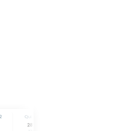
2
Qui. 13
Sex. 14
Sáb. 15
28
°
27
°
26
°