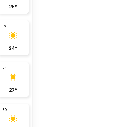
25
°
16
24
°
23
27
°
30