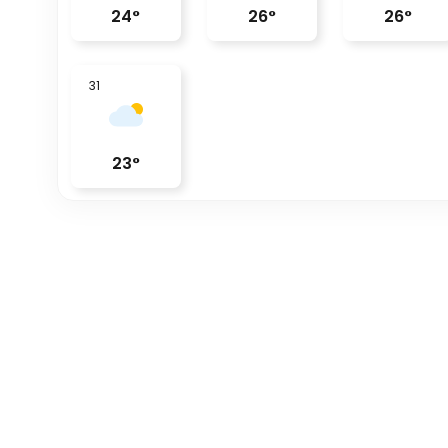
24
°
26
°
26
°
31
23
°