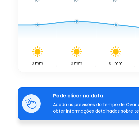
16
°
16
°
18
°
0
mm
0
mm
0.1
mm
Pode clicar na data
Aceda às previsões do tempo de Ovar c
obter informações detalhadas sobre te