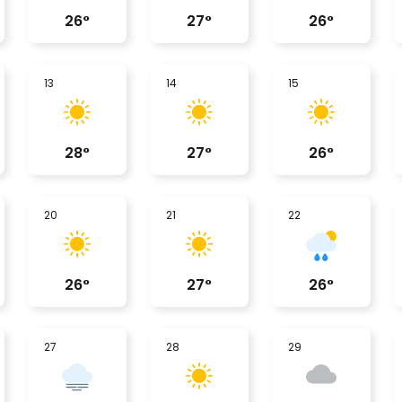
26
°
27
°
26
°
13
14
15
28
°
27
°
26
°
20
21
22
26
°
27
°
26
°
27
28
29