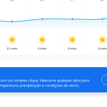
18
°
16
°
17
°
16
°
0.1
mm
0
mm
0
mm
0
mm
om um simples clique. Selecione qualquer data para
mperatura, precipitação e condições de vento.