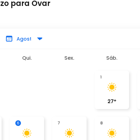
azo para Ovar
Qui.
Sex.
Sáb.
1
27
°
6
7
8