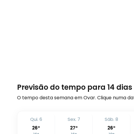
Previsão do tempo para 14 dia
O tempo desta semana em Ovar. Clique numa dat
Qui. 6
Sex. 7
Sáb. 8
26
°
27
°
26
°