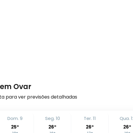
s em Ovar
a para ver previsões detalhadas
Dom. 9
Seg. 10
Ter. 11
Qua. 1
25
°
26
°
26
°
26
°