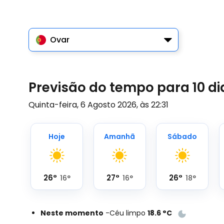
Ovar
Previsão do tempo para 10 d
Quinta-feira, 6 Agosto 2026, às 22:31
Hoje
Amanhã
Sábado
26
°
27
°
26
°
16
°
16
°
18
°
Neste momento
-
Céu limpo
18.6
°
C