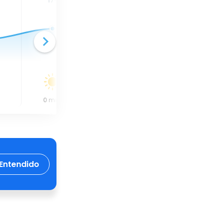
17
°
17
°
17
°
0
mm
0
mm
0
mm
Entendido