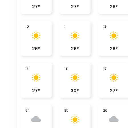
27
°
27
°
28
°
10
11
12
26
°
26
°
26
°
17
18
19
27
°
30
°
27
°
24
25
26