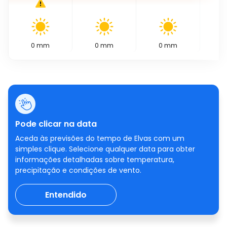
0
mm
0
mm
0
mm
0
Pode clicar na data
Aceda às previsões do tempo de Elvas com um
simples clique. Selecione qualquer data para obter
informações detalhadas sobre temperatura,
precipitação e condições de vento.
Entendido