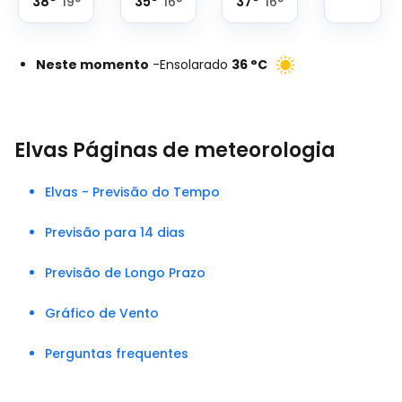
38
°
35
°
37
°
19
°
16
°
16
°
Neste momento
-
Ensolarado
36
°
C
Elvas Páginas de meteorologia
Elvas - Previsão do Tempo
Previsão para 14 dias
Previsão de Longo Prazo
Gráfico de Vento
Perguntas frequentes