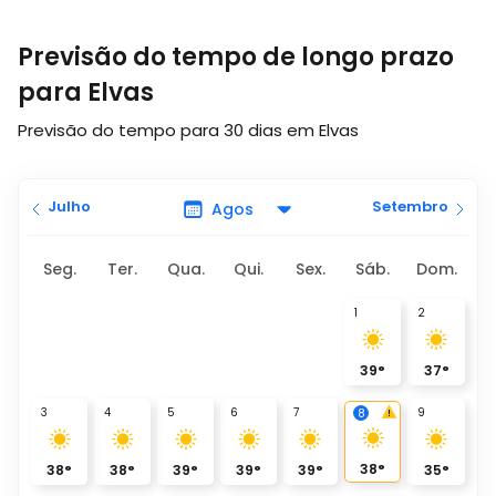
Previsão do tempo de longo prazo
para Elvas
Previsão do tempo para 30 dias em Elvas
Julho
Setembro
Seg.
Ter.
Qua.
Qui.
Sex.
Sáb.
Dom.
1
2
39
°
37
°
3
4
5
6
7
9
8
38
°
38
°
38
°
39
°
39
°
39
°
35
°