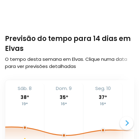
Previsão do tempo para 14 dias em
Elvas
O tempo desta semana em Elvas. Clique numa data
para ver previsões detalhadas
Sáb. 8
Dom. 9
Seg. 10
T
38
°
35
°
37
°
19
°
16
°
16
°