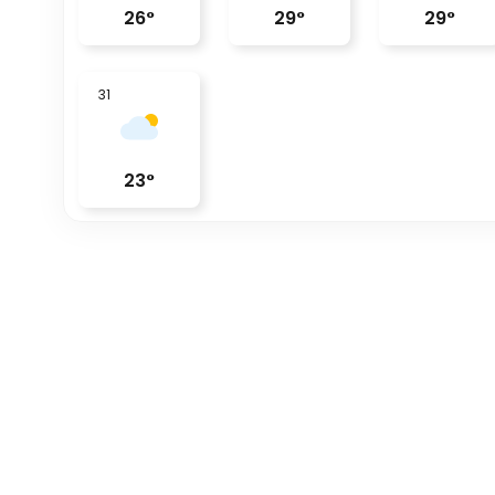
26
°
29
°
29
°
31
23
°