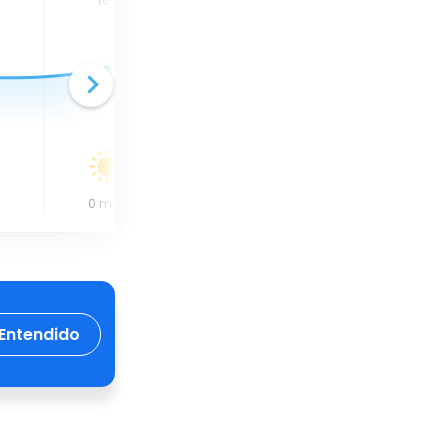
16
°
19
°
22
°
0
mm
0
mm
0
mm
Entendido