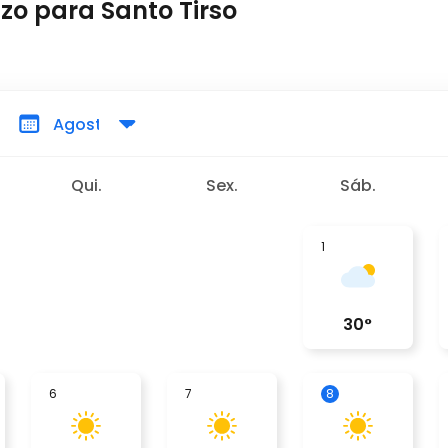
zo para Santo Tirso
Qui.
Sex.
Sáb.
1
30
°
6
7
8