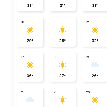
31
°
31
°
31
°
10
11
12
29
°
28
°
32
°
17
18
19
36
°
27
°
26
°
24
25
26