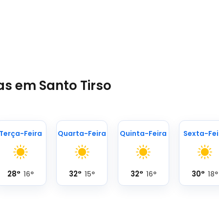
as em Santo Tirso
Terça-Feira
Quarta-Feira
Quinta-Feira
Sexta-Fei
28
°
32
°
32
°
30
°
16
°
15
°
16
°
18
°