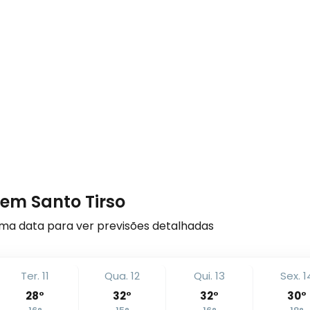
 em Santo Tirso
ma data para ver previsões detalhadas
Ter. 11
Qua. 12
Qui. 13
Sex. 1
28
°
32
°
32
°
30
°