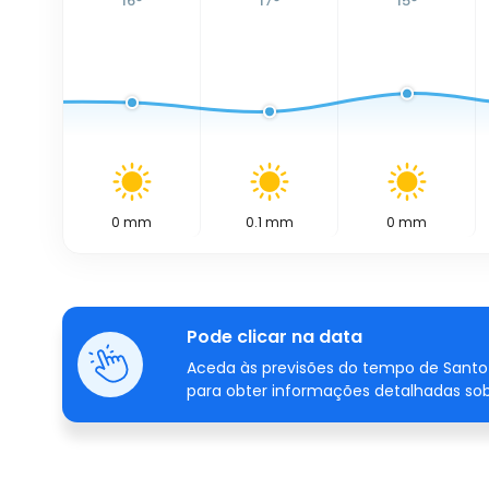
16
°
17
°
15
°
0
mm
0.1
mm
0
mm
Pode clicar na data
Aceda às previsões do tempo de Santo 
para obter informações detalhadas sob