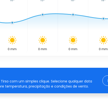
16
°
15
°
16
°
18
°
0
mm
0
mm
0
mm
0
mm
Tirso com um simples clique. Selecione qualquer data
re temperatura, precipitação e condições de vento.