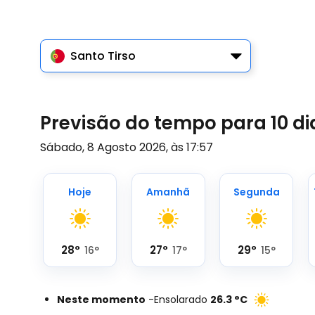
Santo Tirso
Previsão do tempo para 10 di
Sábado, 8 Agosto 2026, às 17:57
Hoje
Amanhã
Segunda
28
°
27
°
29
°
16
°
17
°
15
°
Neste momento
-
Ensolarado
26.3
°
C