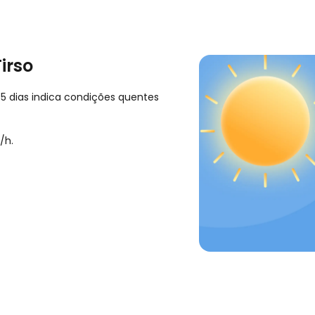
irso
 5 dias indica condições quentes
/h
.