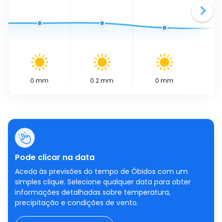
0
mm
0.2
mm
0
mm
0.
Pode clicar na data
Aceda às previsões do tempo de Óbidos com um
simples clique. Selecione qualquer data para obter
informações detalhadas sobre temperatura,
precipitação e condições de vento.