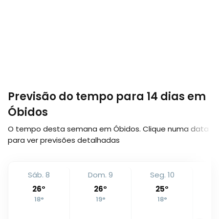
Previsão do tempo para 14 dias em
Óbidos
O tempo desta semana em Óbidos. Clique numa data
para ver previsões detalhadas
Sáb. 8
Dom. 9
Seg. 10
T
26
°
26
°
25
°
18
°
19
°
18
°