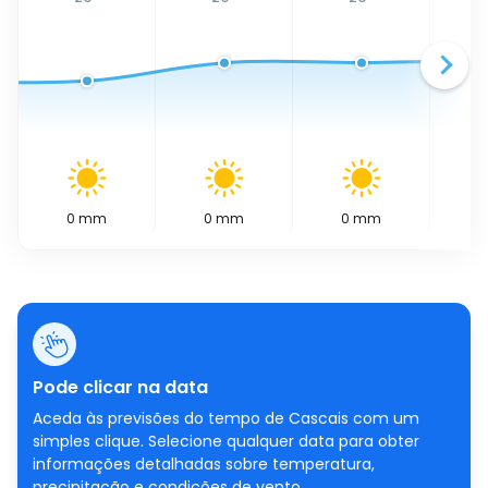
0
mm
0
mm
0
mm
0
Pode clicar na data
Aceda às previsões do tempo de Cascais com um
simples clique. Selecione qualquer data para obter
informações detalhadas sobre temperatura,
precipitação e condições de vento.