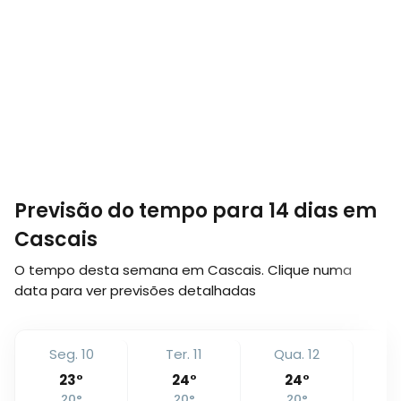
Previsão do tempo para 14 dias em
Cascais
O tempo desta semana em Cascais. Clique numa
data para ver previsões detalhadas
Seg. 10
Ter. 11
Qua. 12
Qu
23
°
24
°
24
°
20
°
20
°
20
°